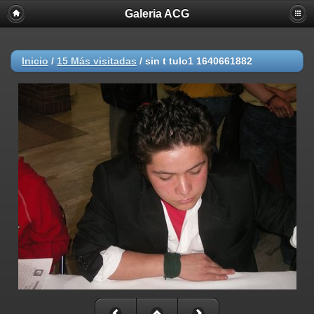
Galeria ACG
Inicio
/
15 Más visitadas
/
sin t tulo1 1640661882