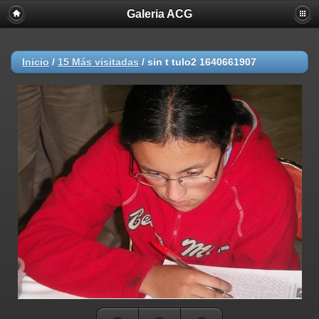
Galeria ACG
Inicio
/
15 Más visitadas
/
sin t tulo2 1640661907