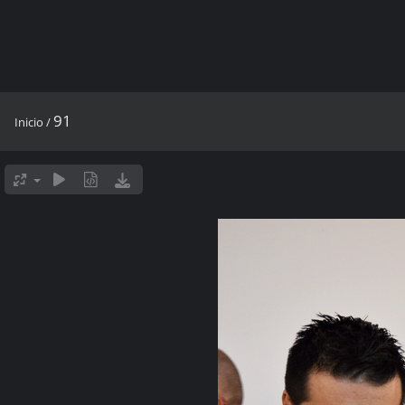
91
Inicio
/