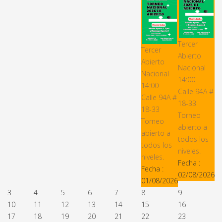
Tercer
Tercer
Abierto
Abierto
Nacional
Nacional
14:00
14:00
Calle 94A #
Calle 94A #
18-33
18-33
Torneo
Torneo
abierto a
abierto a
todos los
todos los
niveles.
niveles.
Fecha :
Fecha :
02/08/2026
01/08/2026
3
4
5
6
7
8
9
10
11
12
13
14
15
16
17
18
19
20
21
22
23