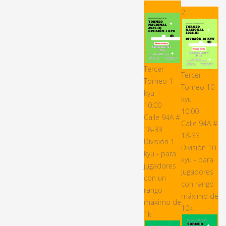
1
2
Tercer
Tercer
Torneo 1
Torneo 10
kyu
kyu
10:00
10:00
Calle 94A #
Calle 94A #
18-33
18-33
División 1
División 10
kyu - para
kyu - para
jugadores
jugadores
con un
con rango
rango
máximo de
máximo de
10k
1k