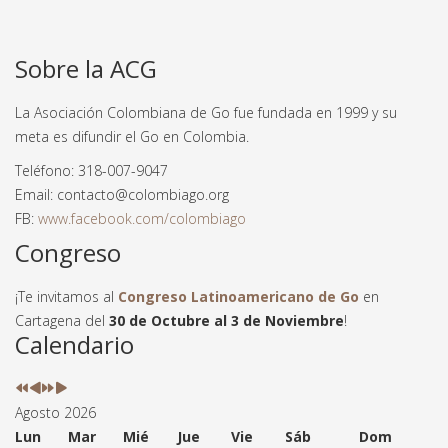
Sobre la ACG
La Asociación Colombiana de Go fue fundada en 1999 y su
meta es difundir el Go en Colombia.
Teléfono: 318-007-9047
Email: contacto@colombiago.org
FB:
www.facebook.com/colombiago
Congreso
¡Te invitamos al
Congreso Latinoamericano de Go
en
Cartagena del
30 de Octubre al 3 de Noviembre
!
Año
Mes
Próximo
Próximo
Calendario
anterior
anterior
año
mes
Agosto 2026
Lun
Mar
Mié
Jue
Vie
Sáb
Dom